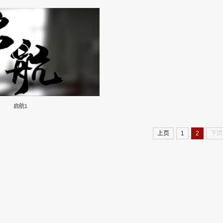
启航1
上页
1
2
下页