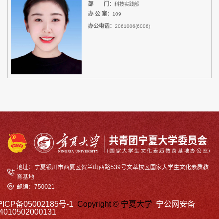
部 门：
科技实践部
办 公 室：
109
办公电话：
2061006(6006)
地址：宁夏银川市西夏区贺兰山西路539号文萃校区国家大学生文化素质教
育基地
邮编：750021
ICP备05002185号-1
Copyright © 宁夏大学
宁公网安备
4010502000131