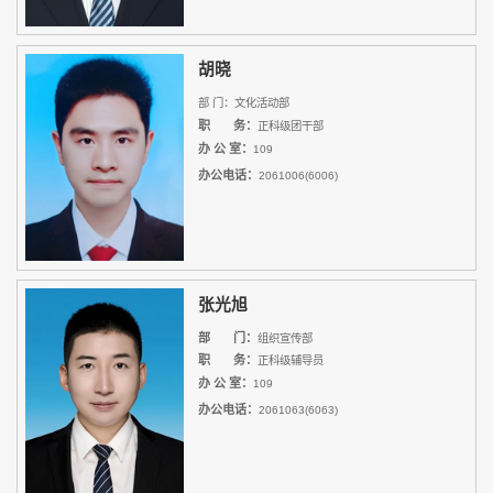
胡晓
部 门：文化活动部
职 务：
正科级团干部
办 公 室：
109
办公电话：
2061006(6006)
张光旭
部 门：
组织宣传部
职 务：
正科级辅导员
办 公 室：
109
办公电话：
2061063(6063)