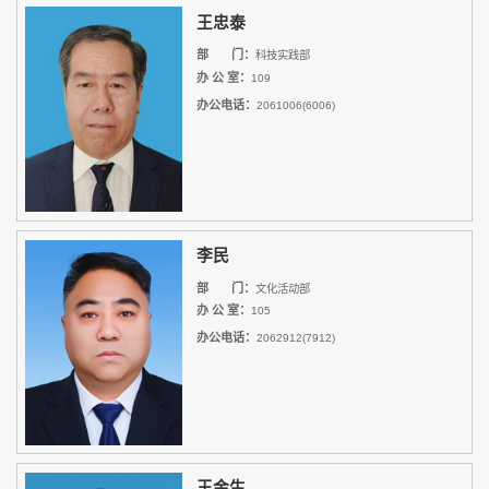
王忠泰
部 门：
科技实践部
办 公 室：
109
办公电话：
2061006(6006)
李民
部 门：
文化活动部
办 公 室：
105
办公电话：
2062912(7912)
王金生