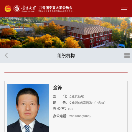
组织机构
金锋
部 门：
文化活动部
职 务：
文化活动部副部长（正科级）
办 公 室：
101
办公电话：
2062890(7890)